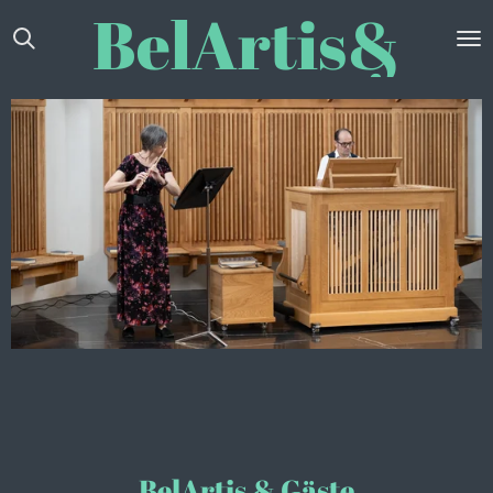
BelArtis&
Zum
Hauptinhalt
springen
BelArtis & Gäste