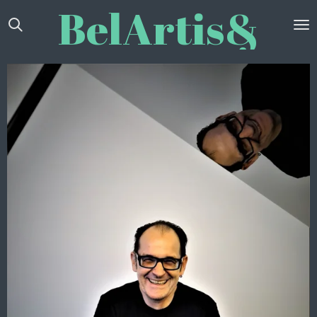
BelArtis&
Zum
Hauptinhalt
springen